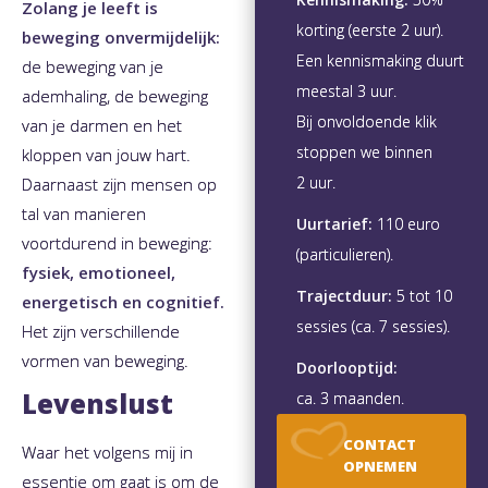
Zolang je leeft is
korting (eerste 2 uur).
beweging onvermijdelijk:
Een kennismaking duurt
de beweging van je
meestal 3 uur.
ademhaling, de beweging
Bij onvoldoende klik
van je darmen en het
stoppen we binnen
kloppen van jouw hart.
2 uur.
Daarnaast zijn mensen op
tal van manieren
Uurtarief:
110 euro
voortdurend in beweging:
(particulieren).
fysiek, emotioneel,
Trajectduur:
5 tot 10
energetisch en cognitief.
sessies (ca. 7 sessies).
Het zijn verschillende
vormen van beweging.
Doorlooptijd:
Levenslust
ca. 3 maanden.
CONTACT
Waar het volgens mij in
OPNEMEN
essentie om gaat is om de