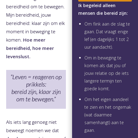
Ik begeleid alleen
bereidheid om te bewegen.
mensen die bereid zijn:
Mijn bereidheid, jouw
bereidheid: klaar zijn om elk
Om flink aan de slag te
moment in beweging te
gaan. Dat vraagt enige
lef (en dagelijks 1 tot 2
komen.
Hoe meer
uur aandacht).
bereidheid, hoe meer
levenslust.
Om in beweging te
komen als dat jou of
jouw relatie op de iets
“Leven = reageren op
langere termijn ten
prikkels:
goede komt.
bereid zijn, klaar zijn
om te bewegen.”
Om het eigen aandeel
te zien en het ongemak
(wat daarmee
Als iets lang genoeg niet
samenhangt) aan te
beweegt noemen we dat
gaan.