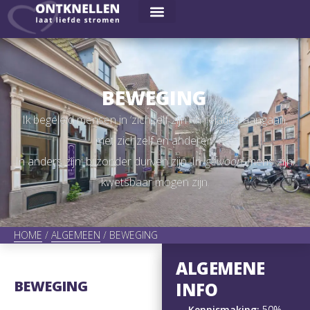
BEWEGING
Ik begeleid mensen in ‘zichzelf zijn’: in relaties aangaan,
met zichzelf en anderen.
In anders zijn: bijzonder durven zijn. In ‘
gewoon
‘ mens zijn:
kwetsbaar mogen zijn.
HOME
/
ALGEMEEN
/
BEWEGING
ALGEMENE
BEWEGING
INFO
Kennismaking:
50%