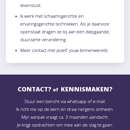
levenslust.
Ik werk met lichaamsgerichte en
ervaringsgerichte technieken. Als je daarvoor
openstaat dragen ze bij aan een diepgaande,
duurzame verandering.
Meer contact met jezelf: jouw binnenwereld.
CONTACT?
KENNISMAKEN?
of
Stuur een bericht via whatsapp of e-mail.
Ik richt me op de kern en draai nergens omheen.
Mijn aanpak vraagt ca. 3 maanden aandacht.
Je krijgt opdrachten om mee aan de slag te gaan.