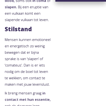
dood,
soms ook
in coma
of
slapen.
Bij een eruptie van
een vulkaan komt een
slapende vulkaan tot leven.
Stilstand
Mensen kunnen emotioneel
en energetisch zo weinig
bewegen dat er bijna
sprake is van ‘slapen’ of
‘comateus’. Dan is er iets
nodig om de boel tot leven
te wekken, om contact te
maken met jouw levenslust.
Ik breng mensen graag
in
contact met hun essentie,
ook als daarvoor ‘een