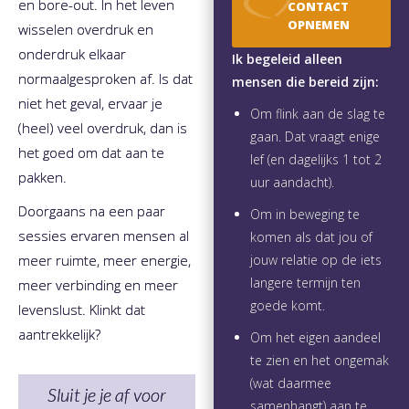
en bore-out. In het leven
CONTACT
OPNEMEN
wisselen overdruk en
onderdruk elkaar
Ik begeleid alleen
normaalgesproken af. Is dat
mensen die bereid zijn:
niet het geval, ervaar je
Om flink aan de slag te
(heel) veel overdruk, dan is
gaan. Dat vraagt enige
het goed om dat aan te
lef (en dagelijks 1 tot 2
pakken.
uur aandacht).
​Doorgaans na een paar
Om in beweging te
sessies ervaren mensen al
komen als dat jou of
meer ruimte, meer energie,
jouw relatie op de iets
langere termijn ten
meer verbinding en meer
goede komt.
levenslust. Klinkt dat
aantrekkelijk?
Om het eigen aandeel
te zien en het ongemak
(wat daarmee
Sluit je je af voor
samenhangt) aan te