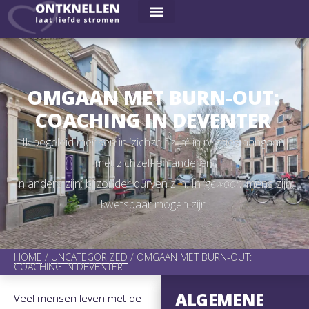
OMGAAN MET BURN-OUT:
COACHING IN DEVENTER
Ik begeleid mensen in ‘zichzelf zijn’: in relaties aangaan,
met zichzelf en anderen.
In anders zijn: bijzonder durven zijn. In ‘
gewoon
‘ mens zijn:
kwetsbaar mogen zijn.
HOME
/
UNCATEGORIZED
/
OMGAAN MET BURN-OUT:
COACHING IN DEVENTER
ALGEMENE
Veel mensen leven met de