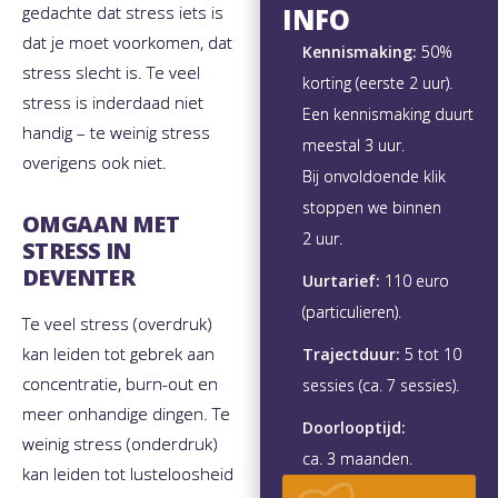
gedachte dat stress iets is
INFO
dat je moet voorkomen, dat
Kennismaking:
50%
stress slecht is. Te veel
korting (eerste 2 uur).
stress is inderdaad niet
Een kennismaking duurt
handig – te weinig stress
meestal 3 uur.
overigens ook niet.
Bij onvoldoende klik
stoppen we binnen
OMGAAN MET
2 uur.
STRESS IN
DEVENTER
Uurtarief:
110 euro
(particulieren).
​Te veel stress (overdruk)
kan leiden tot gebrek aan
Trajectduur:
5 tot 10
concentratie, burn-out en
sessies (ca. 7 sessies).
meer onhandige dingen. Te
Doorlooptijd:
weinig stress (onderdruk)
ca. 3 maanden.
kan leiden tot lusteloosheid