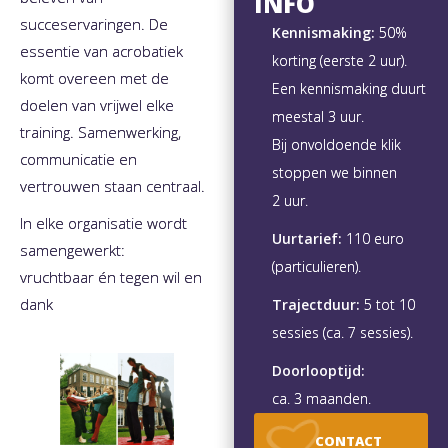
INFO
succeservaringen. De
Kennismaking:
50%
essentie van acrobatiek
korting (eerste 2 uur).
komt overeen met de
Een kennismaking duurt
doelen van vrijwel elke
meestal 3 uur.
training. Samenwerking,
Bij onvoldoende klik
communicatie en
stoppen we binnen
vertrouwen staan centraal.
2 uur.
In elke organisatie wordt
Uurtarief:
110 euro
samengewerkt:
(particulieren).
vruchtbaar én tegen wil en
dank
Trajectduur:
5 tot 10
sessies (ca. 7 sessies).
Doorlooptijd:
ca. 3 maanden.
CONTACT