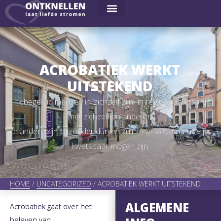
ACROBATIEK WERKT
UITSTEKEND
Ik begeleid mensen in ‘zichzelf zijn’: in relaties aangaan,
met zichzelf en anderen.
In anders zijn: bijzonder durven zijn. In ‘
gewoon
‘ mens zijn:
kwetsbaar mogen zijn.
HOME
/
UNCATEGORIZED
/
ACROBATIEK WERKT UITSTEKEND
ALGEMENE
Acrobatiek gaat over het
beleven van