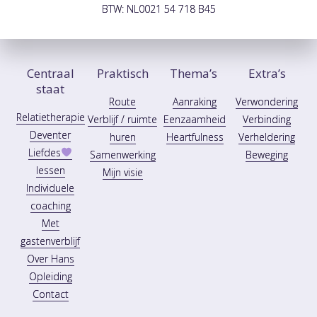
BTW: NL0021 54 718 B45
Centraal
Praktisch
Thema’s
Extra’s
staat
Route
Aanraking
Verwondering
Relatietherapie
Verblijf / ruimte
Eenzaamheid
Verbinding
Deventer
huren
Heartfulness
Verheldering
Liefdes
Samenwerking
Beweging
lessen
Mijn visie
Individuele
coaching
Met
gastenverblijf
Over Hans
Opleiding
Contact