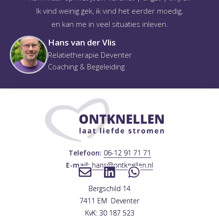
Ik vind weinig gek, ik vind het eerder moedig,
en kan me in veel situaties inleven.
Hans van der Vlis
Relatietherapie Deventer
Coaching & Begeleiding
Telefoon:
06-12 91 71 71
E-mail:
hans@ontknellen.nl
Bergschild 14
7411 EM Deventer
KvK: 30 187 523