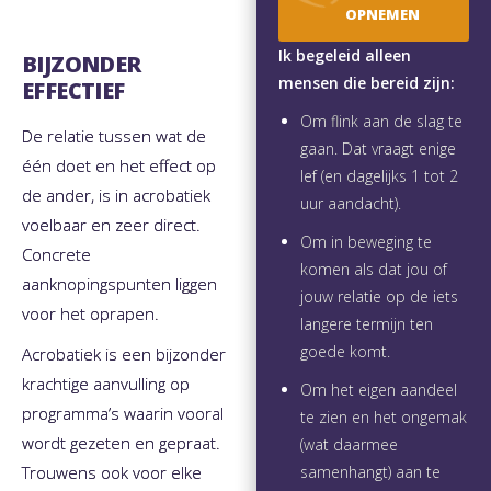
OPNEMEN
Ik begeleid alleen
BIJZONDER
mensen die bereid zijn:
EFFECTIEF
Om flink aan de slag te
De relatie tussen wat de
gaan. Dat vraagt enige
één doet en het effect op
lef (en dagelijks 1 tot 2
de ander, is in acrobatiek
uur aandacht).
voelbaar en zeer direct.
Om in beweging te
Concrete
komen als dat jou of
aanknopingspunten liggen
jouw relatie op de iets
voor het oprapen.
langere termijn ten
goede komt.
Acrobatiek is een bijzonder
krachtige aanvulling op
Om het eigen aandeel
programma’s waarin vooral
te zien en het ongemak
wordt gezeten en gepraat.
(wat daarmee
samenhangt) aan te
Trouwens ook voor elke