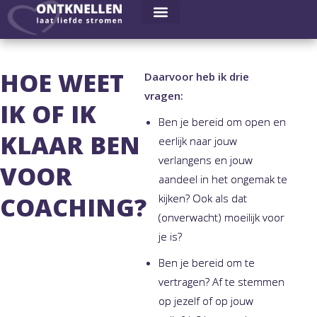
HOE WEET
Daarvoor heb ik drie
vragen:
IK OF IK
Ben je bereid om open en
KLAAR BEN
eerlijk naar jouw
verlangens en jouw
VOOR
aandeel in het ongemak te
COACHING?
kijken? Ook als dat
(onverwacht) moeilijk voor
je is?
Ben je bereid om te
vertragen? Af te stemmen
op jezelf of op jouw