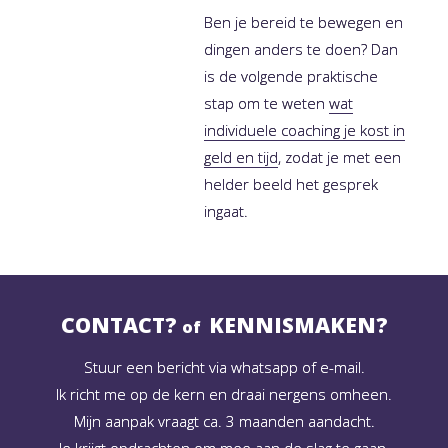
Ben je bereid te bewegen en
dingen anders te doen? Dan
is de volgende praktische
stap om te weten
wat
individuele coaching je kost in
geld en tijd
, zodat je met een
helder beeld het gesprek
ingaat.
CONTACT?
KENNISMAKEN?
of
Stuur een bericht via whatsapp of e-mail.
Ik richt me op de kern en draai nergens omheen.
Mijn aanpak vraagt ca. 3 maanden aandacht.
Je krijgt opdrachten om mee aan de slag te gaan.